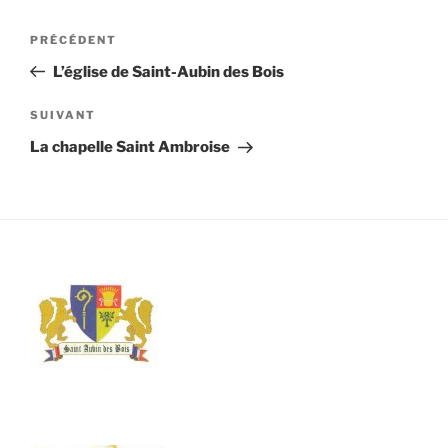
Navigation
Article
PRÉCÉDENT
de
précédent
L’église de Saint-Aubin des Bois
l’article
Article
SUIVANT
suivant
La chapelle Saint Ambroise