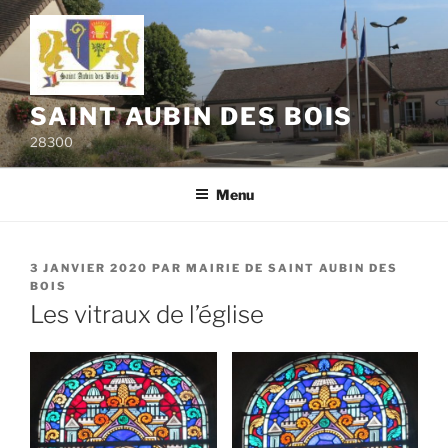
Aller
au
contenu
principal
SAINT AUBIN DES BOIS
28300
Menu
PUBLIÉ
3 JANVIER 2020
PAR
MAIRIE DE SAINT AUBIN DES
LE
BOIS
Les vitraux de l’église