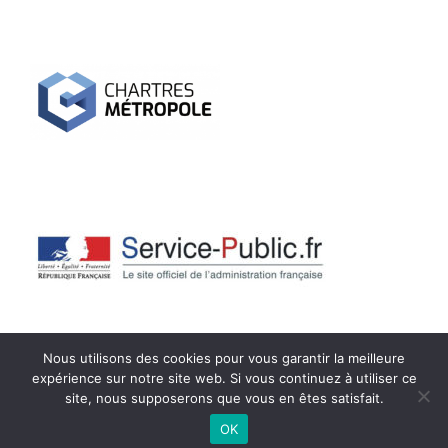
Nous utilisons des cookies pour vous garantir la meilleure
expérience sur notre site web. Si vous continuez à utiliser ce
site, nous supposerons que vous en êtes satisfait.
Mentions Légales
Fièrement propulsé par WordPress
OK