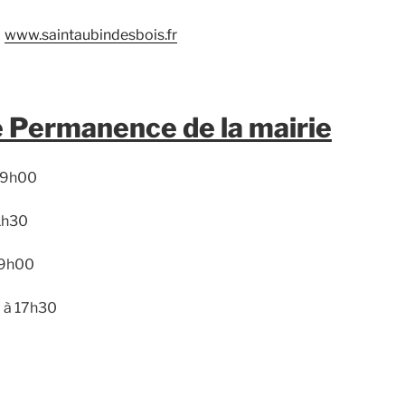
www.saintaubindesbois.fr
e Permanence de la mairie
 19h00
11h30
19h00
0 à 17h30