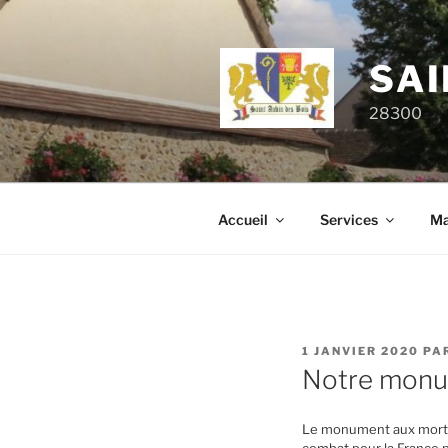
Aller
au
contenu
SAI
principal
28300
Accueil
Services
Ma
PUBLIÉ
1 JANVIER 2020
PA
LE
Notre monu
Le monument aux morts