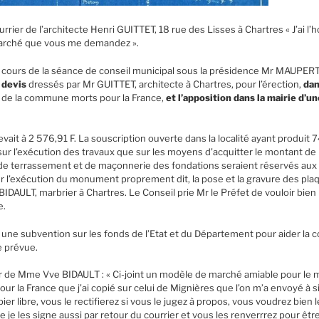
urrier de l’architecte Henri GUITTET, 18 rue des Lisses à Chartres « J’ai l
marché que vous me demandez ».
u cours de la séance de conseil municipal sous la présidence Mr MAUPER
t devis
dressés par Mr GUITTET, architecte à Chartres, pour l’érection,
dan
de la commune morts pour la France,
et l’apposition dans la mairie d’u
ait à 2 576,91 F. La souscription ouverte dans la localité ayant produit 7
 sur l’exécution des travaux que sur les moyens d’acquitter le montant de l
de terrassement et de maçonnerie des fondations seraient réservés aux 
 l’exécution du monument proprement dit, la pose et la gravure des plaqu
AULT, marbrier à Chartres. Le Conseil prie Mr le Préfet de vouloir bien 
e.
ite une subvention sur les fonds de l’Etat et du Département pour aider l
 prévue.
er de Mme Vve BIDAULT : « Ci-joint un modèle de marché amiable pour l
r la France que j’ai copié sur celui de Mignières que l’on m’a envoyé à s
ier libre, vous le rectifierez si vous le jugez à propos, vous voudrez bien 
 je les signe aussi par retour du courrier et vous les renverrrez pour êt