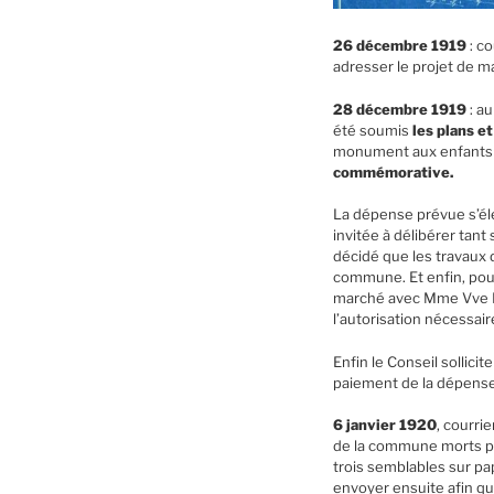
26 décembre 1919
: co
adresser le projet de 
28 décembre 1919
: a
été soumis
les plans e
monument aux enfants 
commémorative.
La dépense prévue s’élev
invitée à délibérer tant
décidé que les travaux 
commune. Et enfin, pour
marché avec Mme Vve BID
l’autorisation nécessair
Enfin le Conseil sollic
paiement de la dépense
6 janvier 1920
, courri
de la commune morts pou
trois semblables sur pap
envoyer ensuite afin que