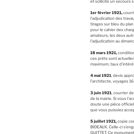
et sollicite un secours s
1er février 1921,
courri
l’adjudication des tra
tirages sur bleu du pla
pour le cahier des charge
amateurs, les deux autre
l’adjudication au dimanc
18 mars 1921,
condition
ces prêts sont actuelle
maximum, taux d’intérê
4 mai 1921
, devis appr
l’architecte, voyages 165
3 juin 1921
, courrier 
de la mairie. Si vous l’a
doute une pièce officiel
que vous puissiez acce
5 juillet 1921,
copie co
BIDEAUX. Celle-ci s’en
GUITTET. Ce monument se