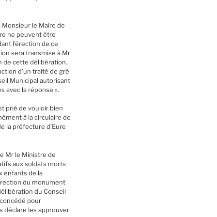
 à Monsieur le Maire de
rre ne peuvent être
ant l’érection de ce
ion sera transmise à Mr
n de cette délibération.
ction d’un traité de gré
eil Municipal autorisant
es avec la réponse ».
t prié de vouloir bien
ément à la circulaire de
de la préfecture d’Eure
de Mr le Ministre de
atifs aux soldats morts
x enfants de la
l’érection du monument
délibération du Conseil
n concédé pour
s déclare les approuver