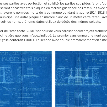
 ses parties avec perfection et solidité, les parties sculptées feront l’
e seront encastrés trois plaques en marbre gris foncé poli retenues avec 
 gravure le nom des morts de la commune pendant la guerre 1914-1918. Il
l municipal une autre plaque en marbre blanc de un mètre carré retenu ave
evoir les noms, prénoms, dates et lieux de décès des mêmes soldats.
rier de l’architecte : « J’ai l’honneur de vous adresser deux projets d’
du cimetière que vous m’avez indiqué. Le premier sans emmarchement av
e grille coûterait 1 000 F. Le second avec double emmarchement en cimen