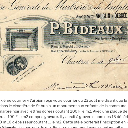
uxième courrier « J’ai bien reçu votre courrier du 23 août me disant que le
 dans le cimetière de St Aubin un monument aux enfants de la commune mo
marbre noir avec lettres dorées coûtant 200 F le m2. Avec une plaque d
rait 100 F le m2 compris gravure. Il y aurait à graver le nom des 18 décédé
 m 10 d’épaisseur coûtant … le m2. Cette stèle porterait l’inscription en 
 à jamais.
Je vous prie de me dire si ce monument vous conviendrait ».