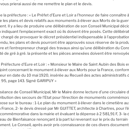
 vous prierai aussi de me remettre le plan et le devis.
de la préfecture : « Le Préfet d’Eure et Loir a l’honneur de faire connaître
e les plans et devis relatifs aux monuments à élever aux Morts de la gue
t. Il y a lieu de produire une délibération de son Conseil Municipal décid
ndiquant l’emplacement exact où ils doivent être posés. Cette délibérat
ur chargé de provoquer le décret présidentiel indispensable à l’approbatio
ndu, les plans et devis pourront être approuvés sous réserve de la produ
ire et l’entrepreneur chargé des travaux ainsi qu’une délibération du Cons
ité de gré à gré. la présente et les pièces annexées doivent être renvoyé
a Préfecture d’Eure et Loir : « Monsieur le Maire de Saint Aubin des Bois es
-joint concernant le monument à élever aux Morts pour la France, conform
rieur en date du 10 mai 1920, insérée au Recueil des actes administratifs 
art 95, page 143. Signé GARIPUY »
la séance de Conseil Municipal, Mr le Maire donne lecture d’une circulaire 
l’attribution des secours de l’Etat pour l’érection de monuments commémor
dépose sur le bureau : 1-Le plan du monument à élever dans le cimetière au
rance, 2- le devis dressé par Mr GUITTET, architecte à Chartres, pour 
 commémorative dans la mairie et évaluant la dépense à 2 581,91 F, 3- la 
eau de Bienfaisance renonçant à la part lui revenant sur le prix du terrai
ent. Le Conseil, après avoir pris connaissance de ces divers document