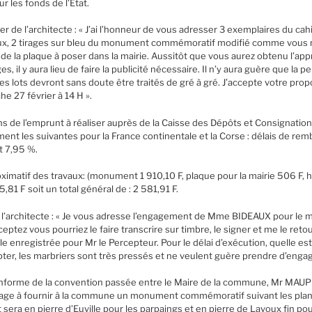
ur les fonds de l’Etat.
er de l’architecte : « J’ai l’honneur de vous adresser 3 exemplaires du ca
vaux, 2 tirages sur bleu du monument commémoratif modifié comme vous 
n de la plaque à poser dans la mairie. Aussitôt que vous aurez obtenu l’ap
s, il y aura lieu de faire la publicité nécessaire. Il n’y aura guère que la pe
s lots devront sans doute être traités de gré à gré. J’accepte votre propo
he 27 février à 14 H ».
s de l’emprunt à réaliser auprès de la Caisse des Dépôts et Consignation
ment les suivantes pour la France continentale et la Corse : délais de r
t 7,95 %.
oximatif des travaux: (monument 1 910,10 F, plaque pour la mairie 506 F, 
,81 F soit un total général de : 2 581,91 F.
de l’architecte : « Je vous adresse l’engagement de Mme BIDEAUX pour le
cceptez vous pourriez le faire transcrire sur timbre, le signer et me le reto
le enregistrée pour Mr le Percepteur. Pour le délai d’exécution, quelle est
pter, les marbriers sont très pressés et ne veulent guère prendre d’eng
nforme de la convention passée entre le Maire de la commune, Mr MAU
gage à fournir à la commune un monument commémoratif suivant les pla
ra en pierre d’Euville pour les parpaings et en pierre de Lavoux fin pour 