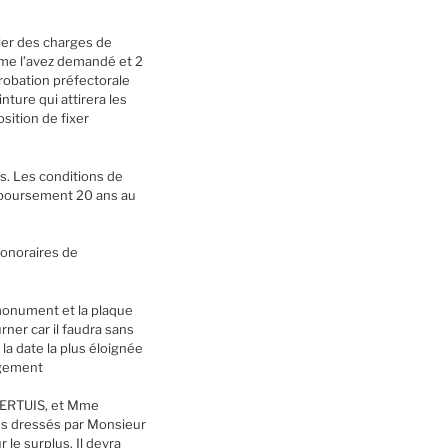
hier des charges de
me l’avez demandé et 2
probation préfectorale
inture qui attirera les
sition de fixer
s. Les conditions de
emboursement 20 ans au
honoraires de
 monument et la plaque
urner car il faudra sans
 la date la plus éloignée
agement
PERTUIS, et Mme
ns dressés par Monsieur
le surplus. Il devra