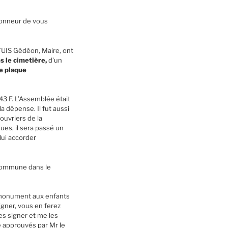
’honneur de vous
TUIS Gédéon, Maire, ont
s le cimetière,
d’un
ne plaque
43 F. L’Assemblée était
a dépense. Il fut aussi
ouvriers de la
es, il sera passé un
lui accorder
a commune dans le
e monument aux enfants
igner, vous en ferez
les signer et me les
re approuvés par Mr le