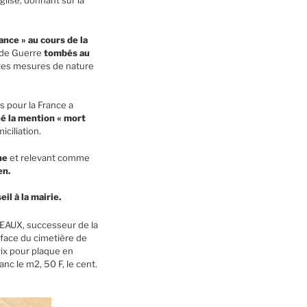
glise, donnant sur la
ance » au cours de la
nde Guerre
tombés au
outes mesures de nature
 pour la France a
bué la mention « mort
ciliation.
ne
et relevant comme
en.
l à la mairie.
IDEAUX, successeur de la
face du cimetière de
ix pour plaque en
nc le m2, 50 F, le cent.