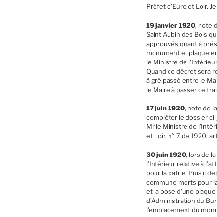
Préfet d’Eure et Loir. Je
19 janvier 1920
, note 
Saint Aubin des Bois qu
approuvés quant à présen
monument et plaque en i
le Ministre de l’Intérie
Quand ce décret sera re
à gré passé entre le Ma
le Maire à passer ce tra
17 juin 1920
, note de l
compléter le dossier ci
Mr le Ministre de l’Inté
et Loir, n° 7 de 1920, 
30 juin 1920
, lors de 
l’Intérieur relative à 
pour la patrie. Puis il 
commune morts pour la F
et la pose d’une plaque
d’Administration du Bur
l’emplacement du monum