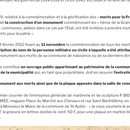
ndant les guerres de 1914-1918 et 1939-1945, est situé à l’arrière de l’é
9, relative à la commémoration et à la glorification des »
morts pour la Fr
ait
la construction d’un monument
commémorant les « héros de la Gra
es communes, aidées dans ce cas par l’Etat, ont été invitées à prendre t
rts pour la patrie ».
8 février 2012 fixant au
11 novembre
la commémoration de tous les morts
ription du nom de la personne militaire ou civile à laquelle a été attri
 monument aux morts de sa commune de naissance ou de sa dernière domi
s constitue
un ouvrage public appartenant au patrimoine de la commu
 de la municipalité
qui, en tant que propriétaire, doit en assurer
l’entreti
nument aux morts ainsi que de la plaque apposée dans la salle de consei
emier courrier de l’entreprise générale de marbrerie et de sculpture P. B
ÉE, magasin Place du Marché aux Chevaux et rue Saint Barthélémy, en 
à Monsieur le Maire de la commune de St Aubin : » Je vous soumets le pr
, la gravure en lettres dorées le cent. 50 F, pour une plaque en marbre bla
.